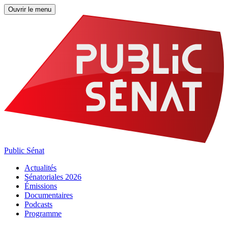
Ouvrir le menu
Public Sénat
Actualités
Sénatoriales 2026
Émissions
Documentaires
Podcasts
Programme