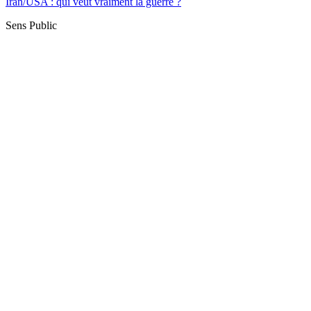
Iran/USA : qui veut vraiment la guerre ?
Sens Public