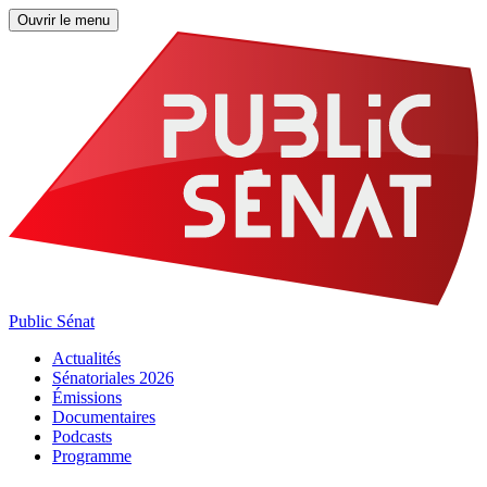
Ouvrir le menu
Public Sénat
Actualités
Sénatoriales 2026
Émissions
Documentaires
Podcasts
Programme