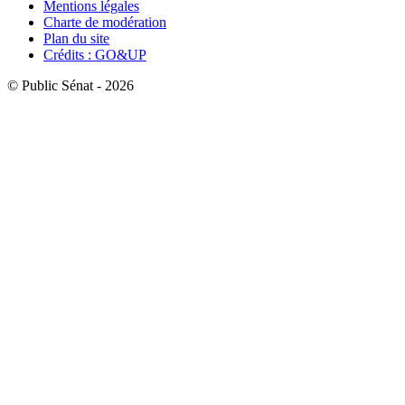
Mentions légales
Charte de modération
Plan du site
Crédits : GO&UP
© Public Sénat - 2026