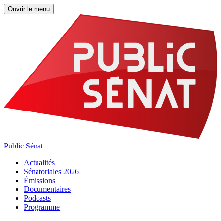
Ouvrir le menu
Public Sénat
Actualités
Sénatoriales 2026
Émissions
Documentaires
Podcasts
Programme