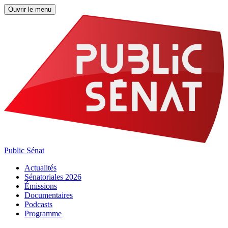
Ouvrir le menu
Public Sénat
Actualités
Sénatoriales 2026
Émissions
Documentaires
Podcasts
Programme