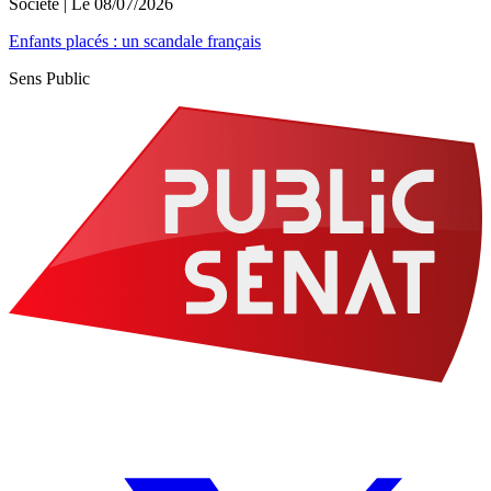
Société
| Le
08/07/2026
Enfants placés : un scandale français
Sens Public