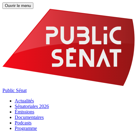
Ouvrir le menu
Public Sénat
Actualités
Sénatoriales 2026
Émissions
Documentaires
Podcasts
Programme