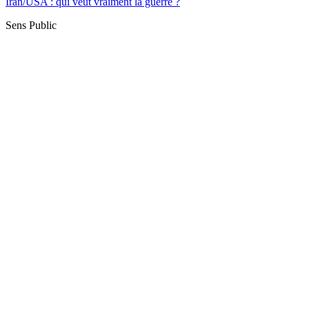
Iran/USA : qui veut vraiment la guerre ?
Sens Public