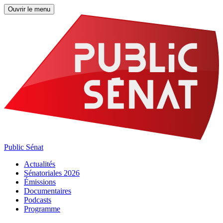
Ouvrir le menu
Public Sénat
Actualités
Sénatoriales 2026
Émissions
Documentaires
Podcasts
Programme