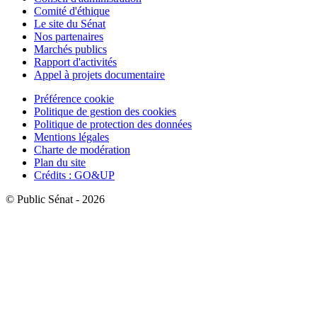
Comité d'éthique
Le site du Sénat
Nos partenaires
Marchés publics
Rapport d'activités
Appel à projets documentaire
Préférence cookie
Politique de gestion des cookies
Politique de protection des données
Mentions légales
Charte de modération
Plan du site
Crédits : GO&UP
© Public Sénat - 2026