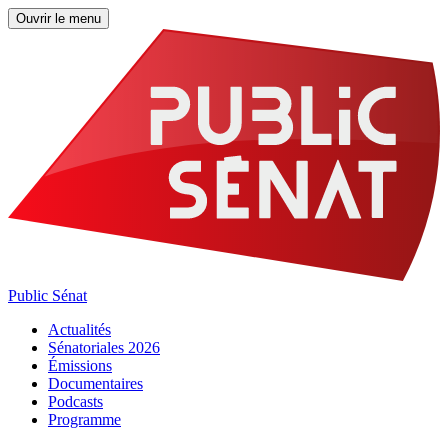
Ouvrir le menu
Public Sénat
Actualités
Sénatoriales 2026
Émissions
Documentaires
Podcasts
Programme