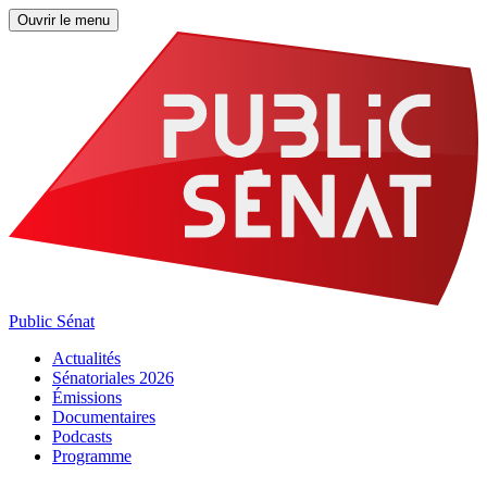
Ouvrir le menu
Public Sénat
Actualités
Sénatoriales 2026
Émissions
Documentaires
Podcasts
Programme