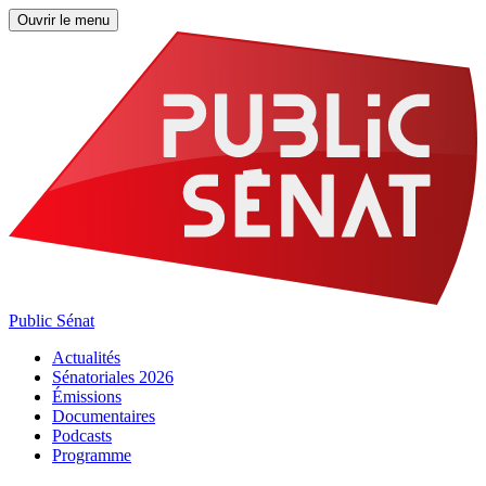
Ouvrir le menu
Public Sénat
Actualités
Sénatoriales 2026
Émissions
Documentaires
Podcasts
Programme