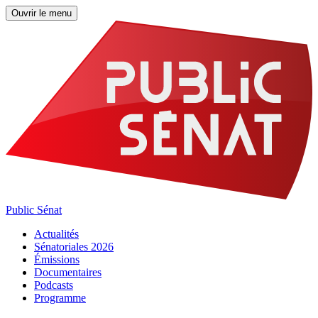
Ouvrir le menu
Public Sénat
Actualités
Sénatoriales 2026
Émissions
Documentaires
Podcasts
Programme