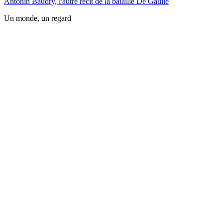
Antonin Baudry, l'autre récit de la bataille De Gaulle
Un monde, un regard