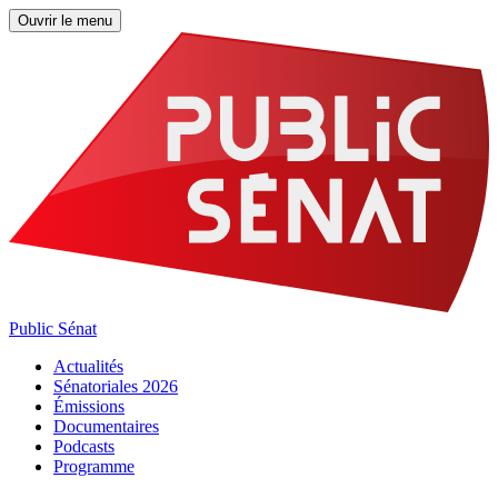
Ouvrir le menu
Public Sénat
Actualités
Sénatoriales 2026
Émissions
Documentaires
Podcasts
Programme