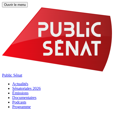
Ouvrir le menu
Public Sénat
Actualités
Sénatoriales 2026
Émissions
Documentaires
Podcasts
Programme