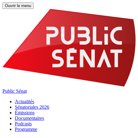
Ouvrir le menu
Public Sénat
Actualités
Sénatoriales 2026
Émissions
Documentaires
Podcasts
Programme