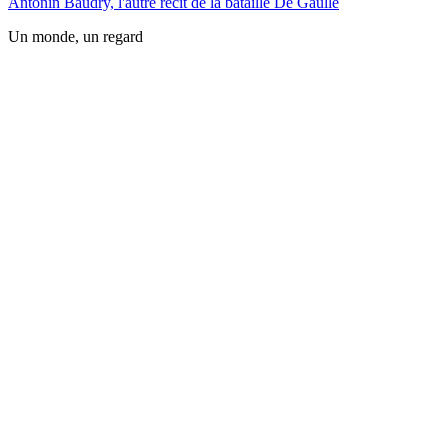
Antonin Baudry, l'autre récit de la bataille De Gaulle
Un monde, un regard