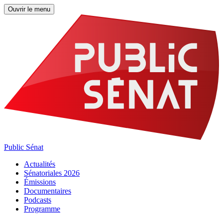
Ouvrir le menu
Public Sénat
Actualités
Sénatoriales 2026
Émissions
Documentaires
Podcasts
Programme