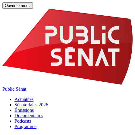
Ouvrir le menu
Public Sénat
Actualités
Sénatoriales 2026
Émissions
Documentaires
Podcasts
Programme