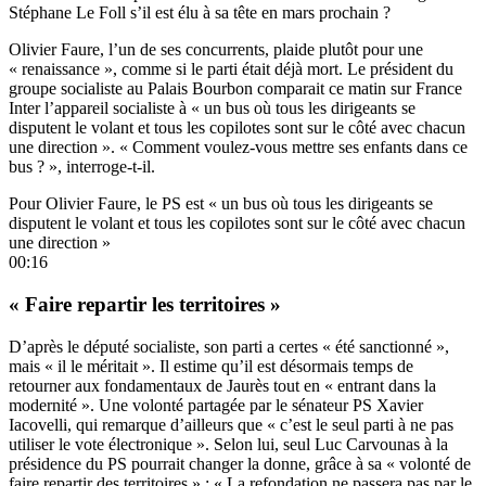
Stéphane Le Foll s’il est élu à sa tête en mars prochain ?
Olivier Faure, l’un de ses concurrents, plaide plutôt pour une
« renaissance », comme si le parti était déjà mort. Le président du
groupe socialiste au Palais Bourbon comparait ce matin sur France
Inter l’appareil socialiste à « un bus où tous les dirigeants se
disputent le volant et tous les copilotes sont sur le côté avec chacun
une direction ». « Comment voulez-vous mettre ses enfants dans ce
bus ? », interroge-t-il.
Pour Olivier Faure, le PS est « un bus où tous les dirigeants se
disputent le volant et tous les copilotes sont sur le côté avec chacun
une direction »
00:16
« Faire repartir les territoires »
D’après le député socialiste, son parti a certes « été sanctionné »,
mais « il le méritait ». Il estime qu’il est désormais temps de
retourner aux fondamentaux de Jaurès tout en « entrant dans la
modernité ». Une volonté partagée par le sénateur PS Xavier
Iacovelli, qui remarque d’ailleurs que « c’est le seul parti à ne pas
utiliser le vote électronique ». Selon lui, seul Luc Carvounas à la
présidence du PS pourrait changer la donne, grâce à sa « volonté de
faire repartir des territoires » : « La refondation ne passera pas par le