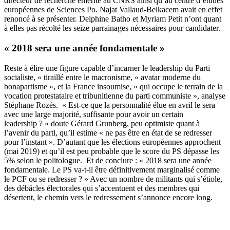
directeur de recherche émérite au CNRS ainsi qu’au centre d’études
européennes de Sciences Po. Najat Vallaud-Belkacem avait en effet
renoncé à se présenter. Delphine Batho et Myriam Petit n’ont quant
à elles pas récolté les seize parrainages nécessaires pour candidater.
« 2018 sera une année fondamentale »
Reste à élire une figure capable d’incarner le leadership du Parti
socialiste, « tiraillé entre le macronisme, « avatar moderne du
bonapartisme », et la France insoumise, « qui occupe le terrain de la
vocation protestataire et tribunitienne du parti communiste », analyse
Stéphane Rozès. « Est-ce que la personnalité élue en avril le sera
avec une large majorité, suffisante pour avoir un certain
leadership ? » doute Gérard Grunberg, peu optimiste quant à
l’avenir du parti, qu’il estime « ne pas être en état de se redresser
pour l’instant ». D’autant que les élections européennes approchent
(mai 2019) et qu’il est peu probable que le score du PS dépasse les
5% selon le politologue. Et de conclure : « 2018 sera une année
fondamentale. Le PS va-t-il être définitivement marginalisé comme
le PCF ou se redresser ? » Avec un nombre de militants qui s’étiole,
des débâcles électorales qui s’accentuent et des membres qui
désertent, le chemin vers le redressement s’annonce encore long.