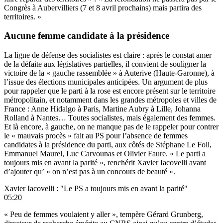
Congrès à Aubervilliers (7 et 8 avril prochains) mais partira des
territoires. »
Aucune femme candidate à la présidence
La ligne de défense des socialistes est claire : après le constat amer
de la défaite aux législatives partielles, il convient de souligner la
victoire de la « gauche rassemblée » à Auterive (Haute-Garonne), à
l’issue des élections municipales anticipées. Un argument de plus
pour rappeler que le parti à la rose est encore présent sur le territoire
métropolitain, et notamment dans les grandes métropoles et villes de
France : Anne Hidalgo à Paris, Martine Aubry à Lille, Johanna
Rolland à Nantes… Toutes socialistes, mais également des femmes.
Et là encore, à gauche, on ne manque pas de le rappeler pour contrer
le « mauvais procès » fait au PS pour l’absence de femmes
candidates à la présidence du parti, aux côtés de Stéphane Le Foll,
Emmanuel Maurel, Luc Carvounas et Olivier Faure. « Le parti a
toujours mis en avant la parité », renchérit Xavier Iacovelli avant
d’ajouter qu’ « on n’est pas à un concours de beauté ».
Xavier Iacovelli : "Le PS a toujours mis en avant la parité"
05:20
« Peu de femmes voulaient y aller », tempère Gérard Grunberg,