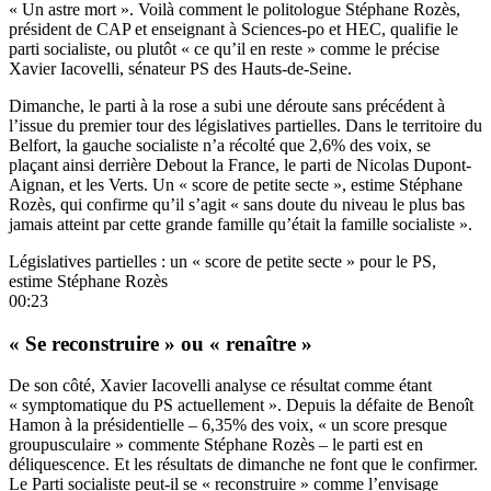
« Un astre mort ». Voilà comment le politologue Stéphane Rozès,
président de CAP et enseignant à Sciences-po et HEC, qualifie le
parti socialiste, ou plutôt « ce qu’il en reste » comme le précise
Xavier Iacovelli, sénateur PS des Hauts-de-Seine.
Dimanche, le parti à la rose a subi une déroute sans précédent à
l’issue du premier tour des législatives partielles. Dans le territoire du
Belfort, la gauche socialiste n’a récolté que 2,6% des voix, se
plaçant ainsi derrière Debout la France, le parti de Nicolas Dupont-
Aignan, et les Verts. Un « score de petite secte », estime Stéphane
Rozès, qui confirme qu’il s’agit « sans doute du niveau le plus bas
jamais atteint par cette grande famille qu’était la famille socialiste ».
Législatives partielles : un « score de petite secte » pour le PS,
estime Stéphane Rozès
00:23
« Se reconstruire » ou « renaître »
De son côté, Xavier Iacovelli analyse ce résultat comme étant
« symptomatique du PS actuellement ». Depuis la défaite de Benoît
Hamon à la présidentielle – 6,35% des voix, « un score presque
groupusculaire » commente Stéphane Rozès – le parti est en
déliquescence. Et les résultats de dimanche ne font que le confirmer.
Le Parti socialiste peut-il se « reconstruire » comme l’envisage