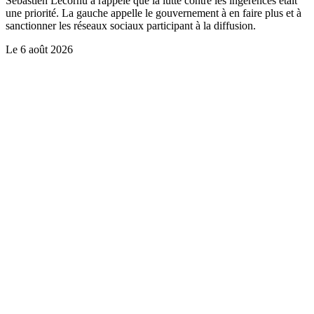
Sébastien Lecornu a rappelé que la lutte contre les ingérences était
une priorité. La gauche appelle le gouvernement à en faire plus et à
sanctionner les réseaux sociaux participant à la diffusion.
Le
6 août 2026