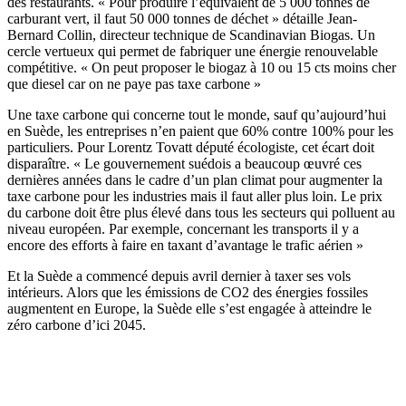
des restaurants. « Pour produire l’équivalent de 5 000 tonnes de
carburant vert, il faut 50 000 tonnes de déchet » détaille Jean-
Bernard Collin, directeur technique de Scandinavian Biogas. Un
cercle vertueux qui permet de fabriquer une énergie renouvelable
compétitive. « On peut proposer le biogaz à 10 ou 15 cts moins cher
que diesel car on ne paye pas taxe carbone »
Une taxe carbone qui concerne tout le monde, sauf qu’aujourd’hui
en Suède, les entreprises n’en paient que 60% contre 100% pour les
particuliers. Pour Lorentz Tovatt député écologiste, cet écart doit
disparaître. « Le gouvernement suédois a beaucoup œuvré ces
dernières années dans le cadre d’un plan climat pour augmenter la
taxe carbone pour les industries mais il faut aller plus loin. Le prix
du carbone doit être plus élevé dans tous les secteurs qui polluent au
niveau européen. Par exemple, concernant les transports il y a
encore des efforts à faire en taxant d’avantage le trafic aérien »
Et la Suède a commencé depuis avril dernier à taxer ses vols
intérieurs. Alors que les émissions de CO2 des énergies fossiles
augmentent en Europe, la Suède elle s’est engagée à atteindre le
zéro carbone d’ici 2045.