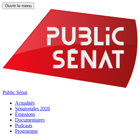
Ouvrir le menu
Public Sénat
Actualités
Sénatoriales 2026
Émissions
Documentaires
Podcasts
Programme