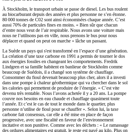
À Stockholm, le transport urbain se passe de diesel. Les bus roulent
au biocarburant depuis des années et plus personne ne s’en étonne.
80 000 tonnes de C02 sont ainsi économisées chaque année. C’est
aussi 70% de particules fines en moins. « Bien sûr que chacun
d’entre nous veut de l’air respirable. Nous avons une voiture mais
nous ne l’utilisons pas en ville, nous prenons le bus pour nous
déplacer et quand on peut on marche » lâche un passant.
La Suède un pays qui s'est transformé en l’espace d’une génération.
La création d’une taxe carbone en 1991 a permis de tourner le dos
aux énergies fossiles en changeant les comportements. Fredrik
Lindgren et sa famille habitent en banlieue de Stockholm comme
beaucoup de Suédois, il a changé son système de chauffage.
Consommer du fioul devenait beaucoup plus cher, alors il a investi
dans une pompe à chaleur géothermique qui va chercher dans le sol
les calories qui permettent de produire de l’énergie. « C’est vite
devenu très rentable. Nous l’avons achetée il y a 20 ans. La pompe
couvre nos besoins en eau chaude et chauffage quasiment toute
l’année. Et c’est le cas de tout le monde dans le quartier, plus
personne n’utilise de fioul pour se chauffer ». Selon lui, la taxe
carbone fait consensus, car elle a été mise en place de façon
progressive, avec une fiscalité en faveur de l’environnement
incitative et non punitive. Comme avec les déchets : « Le ramassage
des ordures alimentaires est gratuit, le reste est payé au kilo. Plus on