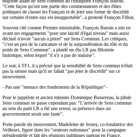
majorité allant de Sens commun au chiraquien François Baroin.
"Cette façon qu'ont une partie des commentateurs et des élites
politiques de classer les Français et de jeter une forme de discrédit
sur certains d'entre eux est insupportable", a protesté François Fillon.
Souvent cité comme Premier ministrable, François Baroin a mis en
avant ses engagements "pour une laïcité d'égal niveau" mais aussi
déclaré n'avoir "aucun a priori" sur Sens Commun. Les critiques,
"c'est un peu de la caricature et de la surpondération du rôle et du
poids de Sens Commun", a plaidé un élu LR pas filloniste
historique, selon lequel "il n'y a pas de malaise".
Le soir, à TF1, il a précisé que la sensibilité de Sens commun n'était
pas la sienne mais qu'il ne fallait "pas jeter le discrédit" sur ce
mouvement.
- Pas une "menace des fondements de la République"-
Pour le juppéiste et ancien ministre Dominique Bussereau, la pilule
Sens commun ne passe cependant pas: "L'arrivée de Sens commun
au sein du parti LR a été une erreur, sa présence dans un
gouvernement serait une faute".
Porte-parole du mouvement, Madeleine de Jessey, co-fondatrice des
Veilleurs, figure dans les "orateurs nationaux" pour la campagne
présidentielle et fait des réunions publiques partout en France.