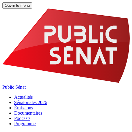
Ouvrir le menu
Public Sénat
Actualités
Sénatoriales 2026
Émissions
Documentaires
Podcasts
Programme