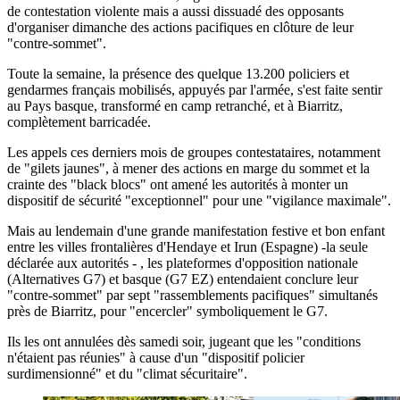
de contestation violente mais a aussi dissuadé des opposants
d'organiser dimanche des actions pacifiques en clôture de leur
"contre-sommet".
Toute la semaine, la présence des quelque 13.200 policiers et
gendarmes français mobilisés, appuyés par l'armée, s'est faite sentir
au Pays basque, transformé en camp retranché, et à Biarritz,
complètement barricadée.
Les appels ces derniers mois de groupes contestataires, notamment
de "gilets jaunes", à mener des actions en marge du sommet et la
crainte des "black blocs" ont amené les autorités à monter un
dispositif de sécurité "exceptionnel" pour une "vigilance maximale".
Mais au lendemain d'une grande manifestation festive et bon enfant
entre les villes frontalières d'Hendaye et Irun (Espagne) -la seule
déclarée aux autorités - , les plateformes d'opposition nationale
(Alternatives G7) et basque (G7 EZ) entendaient conclure leur
"contre-sommet" par sept "rassemblements pacifiques" simultanés
près de Biarritz, pour "encercler" symboliquement le G7.
Ils les ont annulées dès samedi soir, jugeant que les "conditions
n'étaient pas réunies" à cause d'un "dispositif policier
surdimensionné" et du "climat sécuritaire".