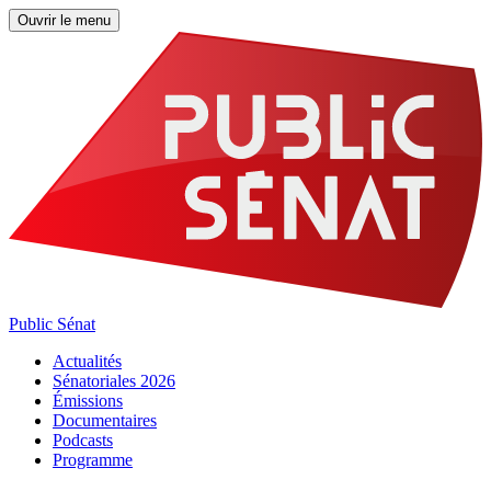
Ouvrir le menu
Public Sénat
Actualités
Sénatoriales 2026
Émissions
Documentaires
Podcasts
Programme