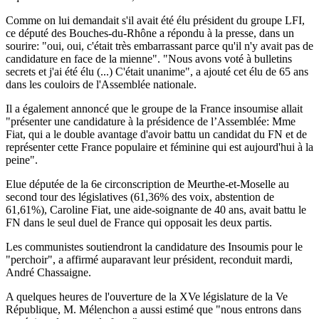
Comme on lui demandait s'il avait été élu président du groupe LFI,
ce député des Bouches-du-Rhône a répondu à la presse, dans un
sourire: "oui, oui, c'était très embarrassant parce qu'il n'y avait pas de
candidature en face de la mienne". "Nous avons voté à bulletins
secrets et j'ai été élu (...) C'était unanime", a ajouté cet élu de 65 ans
dans les couloirs de l'Assemblée nationale.
Il a également annoncé que le groupe de la France insoumise allait
"présenter une candidature à la présidence de l’Assemblée: Mme
Fiat, qui a le double avantage d'avoir battu un candidat du FN et de
représenter cette France populaire et féminine qui est aujourd'hui à la
peine".
Elue députée de la 6e circonscription de Meurthe-et-Moselle au
second tour des législatives (61,36% des voix, abstention de
61,61%), Caroline Fiat, une aide-soignante de 40 ans, avait battu le
FN dans le seul duel de France qui opposait les deux partis.
Les communistes soutiendront la candidature des Insoumis pour le
"perchoir", a affirmé auparavant leur président, reconduit mardi,
André Chassaigne.
A quelques heures de l'ouverture de la XVe législature de la Ve
République, M. Mélenchon a aussi estimé que "nous entrons dans