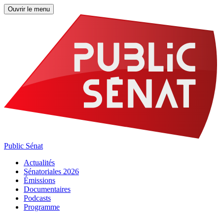
Ouvrir le menu
Public Sénat
Actualités
Sénatoriales 2026
Émissions
Documentaires
Podcasts
Programme