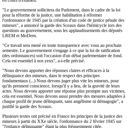
en cours d'examen.
"Le gouvernement sollicitera du Parlement, dans le cadre de la loi
pour la réforme de la justice, une habilitation à réformer
l'ordonnance de 1945 par la création d'un code de justice pénale des
mineurs", a annoncé la garde des Sceaux dans l'hémicycle lors des
questions au gouvernement, sous les applaudissements des députés
LREM et MoDem.
"Ce travail sera mené en toute transparence avec vous au prochain
semestre. Le gouvernement s'engage à ce que la loi de ratification
(des ordonnances) soit l'occasion d'un débat parlementaire de fond.
Cela est essentiel à nos yeux", a-t-elle précisé.
"Nous devons apporter des réponses claires et efficaces à la
délinquance des mineurs, dans le respect des principes
fondamentaux (...) Nous devons juger plus vite les mineurs, pour
qu'ils prennent conscience, lorsqu'il y a lieu, de la gravité de leurs
actes. Nous devons apporter une réponse plus prompte aux victimes,
cela est essentiel. Nous devons aussi prendre des mesures adaptées à
chaque profil de jeune délinquant, sans angélisme ni démagogie", a
justifié la garde des Sceaux.
Plusieurs textes ont précisé en France les principes de la justice des
mineurs à partir du XXe siècle, l'ordonnance du 2 février 1945 sur
"l'enfance délinquante" étant la plus fréquemment citée.