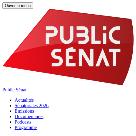
Ouvrir le menu
Public Sénat
Actualités
Sénatoriales 2026
Émissions
Documentaires
Podcasts
Programme