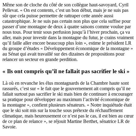
Même son de cloche du côté de son collègue haut-savoyard, Cyril
Pellevat. « On est contents, c’est un bon début, mais je ne suis pas
sûr que cela puisse permettre de rattraper cette année aussi
catastrophique. Je ne suis pas certain non plus que cela suffise pour
passer d’une montagne de deux à quatre saisons comme voulue par
nous tous. Pour tenir sous perfusion jusqu’à l’hiver prochain, ça va
aller, mais pour investir dans la montagne du futur, je crains vraiment
qu’il faille aller encore beaucoup plus loin », estime le président LR
du
groupe d’études « Développement économique de la montagne »
au Sénat qui avait travaillé sur des dizaines de propositions pour
relancer un secteur en grande perdition.
« Ils ont compris qu’il ne fallait pas sacrifier le ski »
Là où en revanche les élus montagnards de la Chambre haute sont
rassurés, c’est sur « le fait que le gouvernement ait compris qu’il ne
fallait surtout pas sacrifier le ski mais bien de continuer à encourager
sa pratique pour développer au maximum l’activité économique de
la montagne », confient plusieurs sénateurs. « Notre inquiétude était
que le ski soit mis sur la touche sous prétexte du réchauffement
climatique, mais heureusement ce n’est pas le cas, il est bien au cœur
de ce plan de relance », se réjouit Martine Berthet, sénatrice LR de
Savoie.