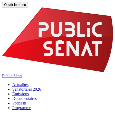
Ouvrir le menu
Public Sénat
Actualités
Sénatoriales 2026
Émissions
Documentaires
Podcasts
Programme