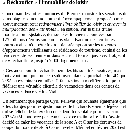
« Réchauffer » l’immobilier de loisir
Concernant les autres annonces du Premier ministre, les sénateurs de
la montagne saluent notamment l’accompagnement proposé par le
gouvernement pour
redynamiser l’immobilier de loisir et enrayer la
multiplication des « lits froids »
en station. Par le biais d’une
modification législative, des sociétés foncières abondées par
125 millions d’euros sur cinq ans via la Banque des territoires,
pourront ainsi récupérer le droit de préemption sur les reventes
d’appartements vieillissants de résidences de tourisme, et ainsi de les
rénover et de les maintenir dans le circuit touristique, avec l’objectif
de « réchauffer » jusqu’à 5 000 logements par an.
« Ces aides pour le réchauffement des lits sont très positives, mais il
faut avant tout que tout cela soit inscrit dans la prochaine loi 4D que
le Sénat examinera en juillet. Il faut vraiment modifier la loi pour
fidéliser une véritable clientèle de vacanciers dans ces centres de
vacances », lance Cédric Vial.
Un sentiment que partage Cyril Pellevat qui souhaite également que
« les charges pour les gestionnaires de lit chauds soient allégées » et
qui se félicite de la révision de calendrier scolaire pour la saison
2023-2024 annoncée par Jean Castex ce matin. « Le fait d’avoir
décidé de caler les vacances de la zone A et C sur les épreuves de
coupe du monde de ski à Courchevel et Méribel en février 2023 est