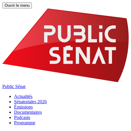
Ouvrir le menu
Public Sénat
Actualités
Sénatoriales 2026
Émissions
Documentaires
Podcasts
Programme