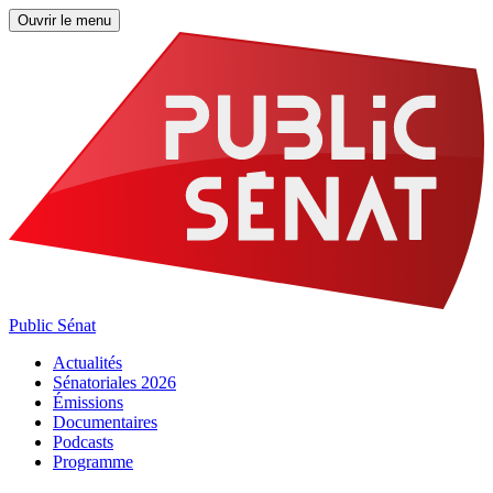
Ouvrir le menu
Public Sénat
Actualités
Sénatoriales 2026
Émissions
Documentaires
Podcasts
Programme