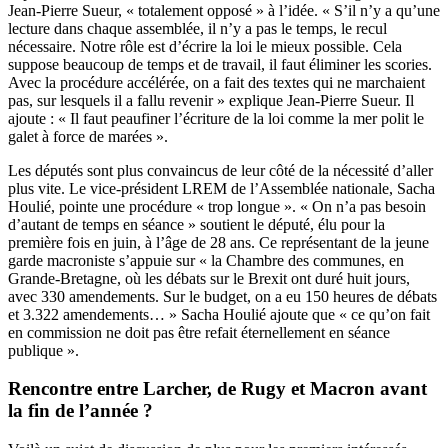
Jean-Pierre Sueur, « totalement opposé » à l’idée. « S’il n’y a qu’une
lecture dans chaque assemblée, il n’y a pas le temps, le recul
nécessaire. Notre rôle est d’écrire la loi le mieux possible. Cela
suppose beaucoup de temps et de travail, il faut éliminer les scories.
Avec la procédure accélérée, on a fait des textes qui ne marchaient
pas, sur lesquels il a fallu revenir » explique Jean-Pierre Sueur. Il
ajoute : « Il faut peaufiner l’écriture de la loi comme la mer polit le
galet à force de marées ».
Les députés sont plus convaincus de leur côté de la nécessité d’aller
plus vite. Le vice-président LREM de l’Assemblée nationale, Sacha
Houlié, pointe une procédure « trop longue ». « On n’a pas besoin
d’autant de temps en séance » soutient le député, élu pour la
première fois en juin, à l’âge de 28 ans. Ce représentant de la jeune
garde macroniste s’appuie sur « la Chambre des communes, en
Grande-Bretagne, où les débats sur le Brexit ont duré huit jours,
avec 330 amendements. Sur le budget, on a eu 150 heures de débats
et 3.322 amendements… » Sacha Houlié ajoute que « ce qu’on fait
en commission ne doit pas être refait éternellement en séance
publique ».
Rencontre entre Larcher, de Rugy et Macron avant
la fin de l’année ?