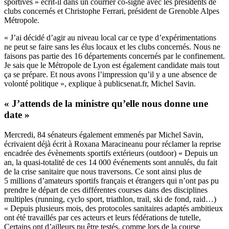
sportives » écrit-il dans un courrier co-signé avec les présidents de
clubs concernés et Christophe Ferrari, président de Grenoble Alpes
Métropole.
« J’ai décidé d’agir au niveau local car ce type d’expérimentations
ne peut se faire sans les élus locaux et les clubs concernés. Nous ne
faisons pas partie des 16 départements concernés par le confinement.
Je sais que le Métropole de Lyon est également candidate mais tout
ça se prépare. Et nous avons l’impression qu’il y a une absence de
volonté politique », explique à publicsenat.fr, Michel Savin.
« J’attends de la ministre qu’elle nous donne une
date »
Mercredi, 84 sénateurs également emmenés par Michel Savin,
écrivaient déjà écrit à Roxana Maracineanu pour réclamer la reprise
encadrée des évènements sportifs extérieurs (outdoor) « Depuis un
an, la quasi-totalité de ces 14 000 événements sont annulés, du fait
de la crise sanitaire que nous traversons. Ce sont ainsi plus de
5 millions d’amateurs sportifs français et étrangers qui n’ont pas pu
prendre le départ de ces différentes courses dans des disciplines
multiples (running, cyclo sport, triathlon, trail, ski de fond, raid…)
« Depuis plusieurs mois, des protocoles sanitaires adaptés ambitieux
ont été travaillés par ces acteurs et leurs fédérations de tutelle,
Certains ont d’ailleurs pu être testés, comme lors de la course