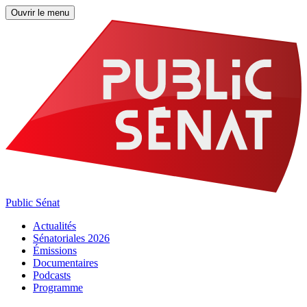
Ouvrir le menu
Public Sénat
Actualités
Sénatoriales 2026
Émissions
Documentaires
Podcasts
Programme