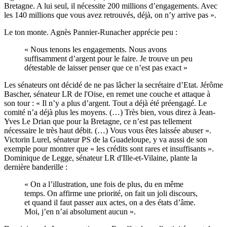
Bretagne. A lui seul, il nécessite 200 millions d’engagements. Avec
les 140 millions que vous avez retrouvés, déjà, on n’y arrive pas ».
Le ton monte. Agnès Pannier-Runacher apprécie peu :
« Nous tenons les engagements. Nous avons
suffisamment d’argent pour le faire. Je trouve un peu
détestable de laisser penser que ce n’est pas exact »
Les sénateurs ont décidé de ne pas lâcher la secrétaire d’Etat. Jérôme
Bascher, sénateur LR de l'Oise, en remet une couche et attaque à
son tour : « Il n’y a plus d’argent. Tout a déjà été préengagé. Le
comité n’a déjà plus les moyens. (…) Très bien, vous direz à Jean-
Yves Le Drian que pour la Bretagne, ce n’est pas tellement
nécessaire le très haut débit. (…) Vous vous êtes laissée abuser ».
Victorin Lurel, sénateur PS de la Guadeloupe, y va aussi de son
exemple pour montrer que « les crédits sont rares et insuffisants ».
Dominique de Legge, sénateur LR d'Ille-et-Vilaine, plante la
dernière banderille :
« On a l’illustration, une fois de plus, du en même
temps. On affirme une priorité, on fait un joli discours,
et quand il faut passer aux actes, on a des états d’âme.
Moi, j’en n’ai absolument aucun ».