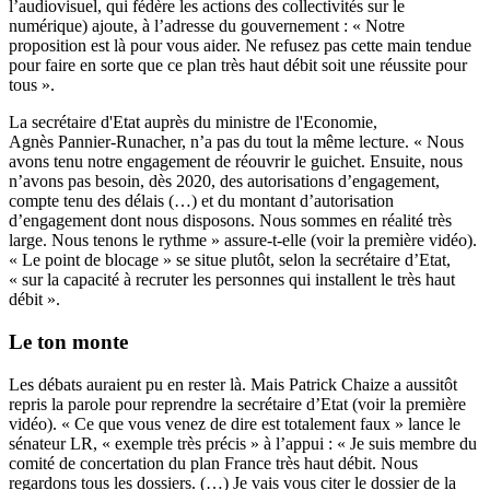
l’audiovisuel, qui fédère les actions des collectivités sur le
numérique) ajoute, à l’adresse du gouvernement : « Notre
proposition est là pour vous aider. Ne refusez pas cette main tendue
pour faire en sorte que ce plan très haut débit soit une réussite pour
tous ».
La secrétaire d'Etat auprès du ministre de l'Economie,
Agnès Pannier-Runacher, n’a pas du tout la même lecture. « Nous
avons tenu notre engagement de réouvrir le guichet. Ensuite, nous
n’avons pas besoin, dès 2020, des autorisations d’engagement,
compte tenu des délais (…) et du montant d’autorisation
d’engagement dont nous disposons. Nous sommes en réalité très
large. Nous tenons le rythme » assure-t-elle (voir la première vidéo).
« Le point de blocage » se situe plutôt, selon la secrétaire d’Etat,
« sur la capacité à recruter les personnes qui installent le très haut
débit ».
Le ton monte
Les débats auraient pu en rester là. Mais Patrick Chaize a aussitôt
repris la parole pour reprendre la secrétaire d’Etat (voir la première
vidéo). « Ce que vous venez de dire est totalement faux » lance le
sénateur LR, « exemple très précis » à l’appui : « Je suis membre du
comité de concertation du plan France très haut débit. Nous
regardons tous les dossiers. (…) Je vais vous citer le dossier de la