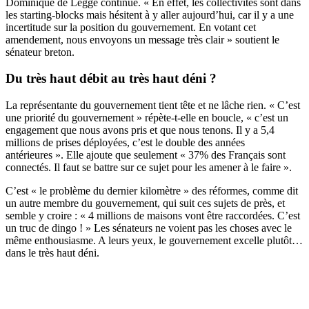
Dominique de Legge continue. « En effet, les collectivités sont dans
les starting-blocks mais hésitent à y aller aujourd’hui, car il y a une
incertitude sur la position du gouvernement. En votant cet
amendement, nous envoyons un message très clair » soutient le
sénateur breton.
Du très haut débit au très haut déni ?
La représentante du gouvernement tient tête et ne lâche rien. « C’est
une priorité du gouvernement » répète-t-elle en boucle, « c’est un
engagement que nous avons pris et que nous tenons. Il y a 5,4
millions de prises déployées, c’est le double des années
antérieures ». Elle ajoute que seulement « 37% des Français sont
connectés. Il faut se battre sur ce sujet pour les amener à le faire ».
C’est « le problème du dernier kilomètre » des réformes, comme dit
un autre membre du gouvernement, qui suit ces sujets de près, et
semble y croire : « 4 millions de maisons vont être raccordées. C’est
un truc de dingo ! » Les sénateurs ne voient pas les choses avec le
même enthousiasme. A leurs yeux, le gouvernement excelle plutôt…
dans le très haut déni.