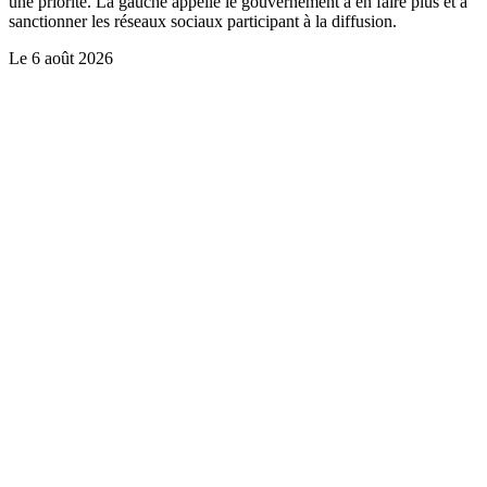
une priorité. La gauche appelle le gouvernement à en faire plus et à
sanctionner les réseaux sociaux participant à la diffusion.
Le
6 août 2026