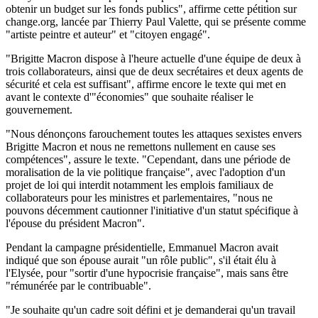
obtenir un budget sur les fonds publics", affirme cette pétition sur
change.org, lancée par Thierry Paul Valette, qui se présente comme
"artiste peintre et auteur" et "citoyen engagé".
"Brigitte Macron dispose à l'heure actuelle d'une équipe de deux à
trois collaborateurs, ainsi que de deux secrétaires et deux agents de
sécurité et cela est suffisant", affirme encore le texte qui met en
avant le contexte d'"économies" que souhaite réaliser le
gouvernement.
"Nous dénonçons farouchement toutes les attaques sexistes envers
Brigitte Macron et nous ne remettons nullement en cause ses
compétences", assure le texte. "Cependant, dans une période de
moralisation de la vie politique française", avec l'adoption d'un
projet de loi qui interdit notamment les emplois familiaux de
collaborateurs pour les ministres et parlementaires, "nous ne
pouvons décemment cautionner l'initiative d'un statut spécifique à
l'épouse du président Macron".
Pendant la campagne présidentielle, Emmanuel Macron avait
indiqué que son épouse aurait "un rôle public", s'il était élu à
l'Elysée, pour "sortir d'une hypocrisie française", mais sans être
"rémunérée par le contribuable".
"Je souhaite qu'un cadre soit défini et je demanderai qu'un travail