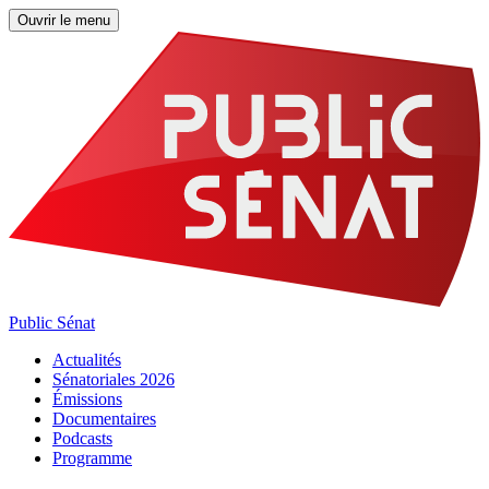
Ouvrir le menu
Public Sénat
Actualités
Sénatoriales 2026
Émissions
Documentaires
Podcasts
Programme