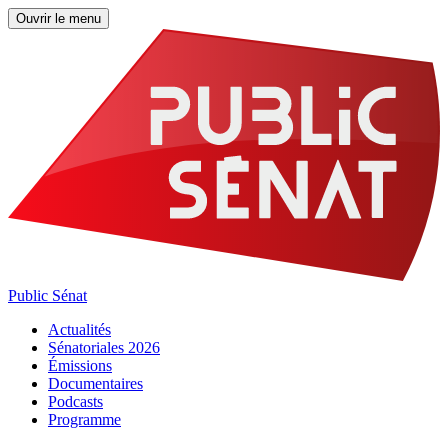
Ouvrir le menu
Public Sénat
Actualités
Sénatoriales 2026
Émissions
Documentaires
Podcasts
Programme