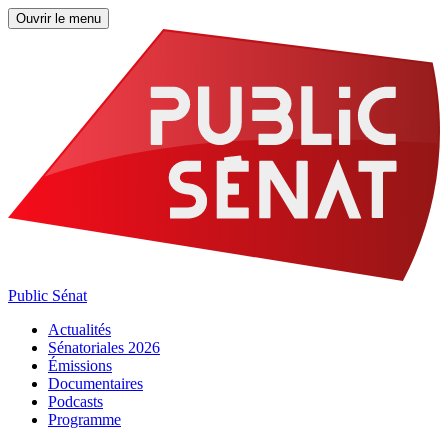
Ouvrir le menu
Public Sénat
Actualités
Sénatoriales 2026
Émissions
Documentaires
Podcasts
Programme