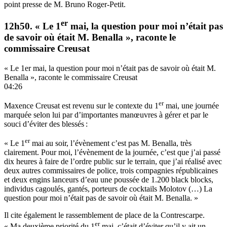
point presse de M. Bruno Roger-Petit.
er
12h50. « Le 1
mai, la question pour moi n’était pas
de savoir où était M. Benalla », raconte le
commissaire Creusat
« Le 1er mai, la question pour moi n’était pas de savoir où était M.
Benalla », raconte le commissaire Creusat
04:26
er
Maxence Creusat est revenu sur le contexte du 1
mai, une journée
marquée selon lui par d’importantes manœuvres à gérer et par le
souci d’éviter des blessés :
er
« Le 1
mai au soir, l’évènement c’est pas M. Benalla, très
clairement. Pour moi, l’évènement de la journée, c’est que j’ai passé
dix heures à faire de l’ordre public sur le terrain, que j’ai réalisé avec
deux autres commissaires de police, trois compagnies républicaines
et deux engins lanceurs d’eau une poussée de 1.200 black blocks,
individus cagoulés, gantés, porteurs de cocktails Molotov (…) La
question pour moi n’était pas de savoir où était M. Benalla. »
Il cite également le rassemblement de place de la Contrescarpe.
er
« Ma deuxième priorité du 1
mai, c’était d’éviter qu’il y ait un