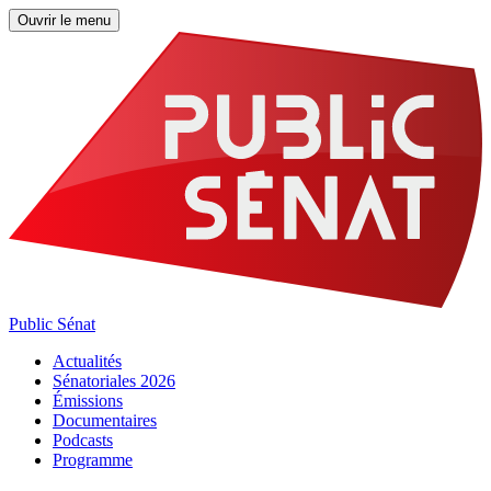
Ouvrir le menu
Public Sénat
Actualités
Sénatoriales 2026
Émissions
Documentaires
Podcasts
Programme