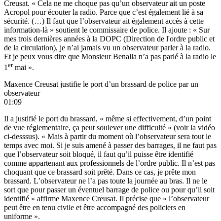
Creusat. « Cela ne me choque pas qu’un observateur ait un poste
Acropol pour écouter la radio. Parce que c’est également lié à sa
sécurité. (…) Il faut que l’observateur ait également accès à cette
information-là » soutient le commissaire de police. Il ajoute : « Sur
mes trois dernières années à la DOPC (Direction de l'ordre public et
de la circulation), je n’ai jamais vu un observateur parler à la radio.
Et je peux vous dire que Monsieur Benalla n’a pas parlé à la radio le
er
1
mai ».
Maxence Creusat justifie le port d’un brassard de police par un
observateur
01:09
Il a justifié le port du brassard, « même si effectivement, d’un point
de vue réglementaire, ça peut soulever une difficulté » (voir la vidéo
ci-desssus). « Mais à partir du moment où l’observateur sera tout le
temps avec moi. Si je suis amené à passer des barrages, il ne faut pas
que l’observateur soit bloqué, il faut qu’il puisse être identifié
comme appartenant aux professionnels de l’ordre public. Il n’est pas
choquant que ce brassard soit prêté. Dans ce cas, je prête mon
brassard. L’observateur ne l’a pas toute la journée au bras. Il ne le
sort que pour passer un éventuel barrage de police ou pour qu’il soit
identifié » affirme Maxence Creusat. Il précise que « l’observateur
peut être en tenu civile et être accompagné des policiers en
uniforme ».