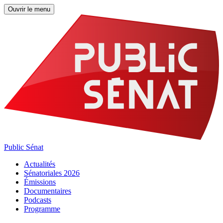
Ouvrir le menu
Public Sénat
Actualités
Sénatoriales 2026
Émissions
Documentaires
Podcasts
Programme