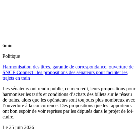
6min
Politique
Harmonisation des titres, garantie de correspondance, ouverture de
SNCF Connect : les propositions des sénateurs pour faciliter les
trajets en train
Les sénateurs ont rendu public, ce mercredi, leurs propositions pour
harmoniser les tarifs et conditions d’achats des billets sur le réseau
de trains, alors que les opérateurs sont toujours plus nombreux avec
l’ouverture à la concurrence. Des propositions que les rapporteurs
ont bon espoir de voir reprises par les députés dans le projet de loi-
cadre.
Le
25 juin 2026