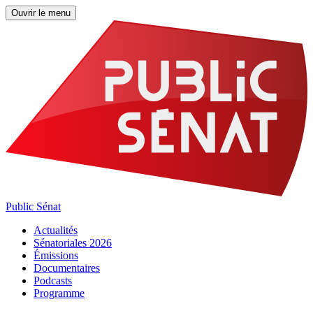
Ouvrir le menu
Public Sénat
Actualités
Sénatoriales 2026
Émissions
Documentaires
Podcasts
Programme