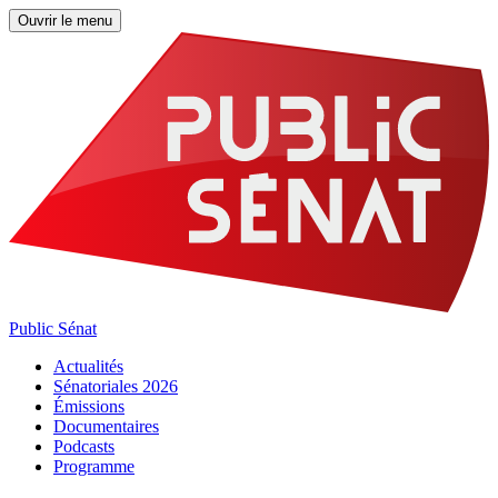
Ouvrir le menu
Public Sénat
Actualités
Sénatoriales 2026
Émissions
Documentaires
Podcasts
Programme