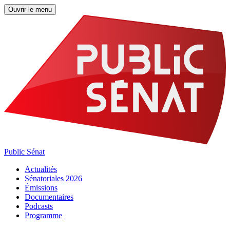
Ouvrir le menu
Public Sénat
Actualités
Sénatoriales 2026
Émissions
Documentaires
Podcasts
Programme