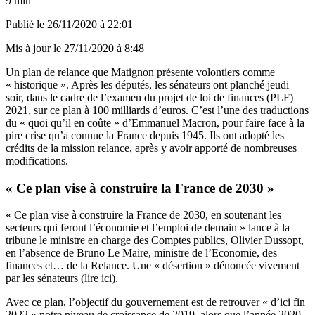
9 min
Publié le
26/11/2020 à 22:01
Mis à jour le
27/11/2020 à 8:48
Un plan de relance que Matignon
présente
volontiers comme
« historique ». Après les députés, les sénateurs ont planché jeudi
soir, dans le cadre de l’examen du projet de loi de finances (PLF)
2021, sur ce plan à 100 milliards d’euros. C’est l’une des traductions
du « quoi qu’il en coûte » d’Emmanuel Macron, pour faire face à la
pire crise qu’a connue la France depuis 1945. Ils ont adopté les
crédits de la mission relance, après y avoir apporté de nombreuses
modifications.
« Ce plan vise à construire la France de 2030 »
« Ce plan vise à construire la France de 2030, en soutenant les
secteurs qui feront l’économie et l’emploi de demain » lance à la
tribune le ministre en charge des Comptes publics, Olivier Dussopt,
en l’absence de Bruno Le Maire, ministre de l’Economie, des
finances et… de la Relance. Une « désertion » dénoncée vivement
par les sénateurs (
lire ici
).
Avec ce plan, l’objectif du gouvernement est de retrouver « d’ici fin
2022 » notre niveau de croissance de 2019, alors que l’année 2020