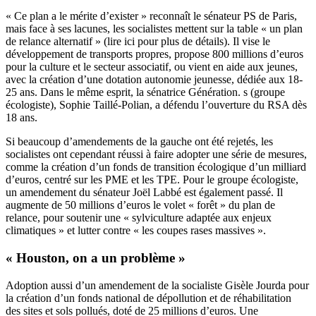
« Ce plan a le mérite d’exister » reconnaît le sénateur PS de Paris,
mais face à ses lacunes, les socialistes mettent sur la table « un plan
de relance alternatif » (
lire ici
pour plus de détails). Il vise le
développement de transports propres, propose 800 millions d’euros
pour la culture et le secteur associatif, ou vient en aide aux jeunes,
avec la création d’une dotation autonomie jeunesse, dédiée aux 18-
25 ans. Dans le même esprit, la sénatrice Génération. s (groupe
écologiste), Sophie Taillé-Polian, a défendu l’ouverture du RSA dès
18 ans.
Si beaucoup d’amendements de la gauche ont été rejetés, les
socialistes ont cependant réussi à faire adopter une série de mesures,
comme la création d’un fonds de transition écologique d’un milliard
d’euros, centré sur les PME et les TPE. Pour le groupe écologiste,
un amendement du sénateur Joël Labbé est également passé. Il
augmente de 50 millions d’euros le volet « forêt » du plan de
relance, pour soutenir une « sylviculture adaptée aux enjeux
climatiques » et lutter contre « les coupes rases massives ».
« Houston, on a un problème »
Adoption aussi d’un amendement de la socialiste Gisèle Jourda pour
la création d’un fonds national de dépollution et de réhabilitation
des sites et sols pollués, doté de 25 millions d’euros. Une