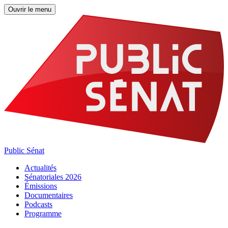
Ouvrir le menu
Public Sénat
Actualités
Sénatoriales 2026
Émissions
Documentaires
Podcasts
Programme