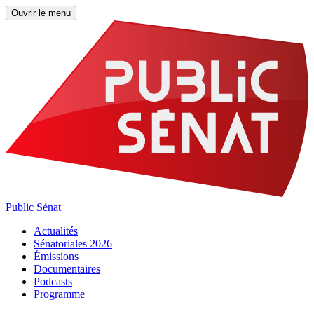
Ouvrir le menu
Public Sénat
Actualités
Sénatoriales 2026
Émissions
Documentaires
Podcasts
Programme