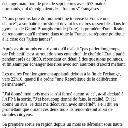
échange-marathon de près de sept heures avec 653 maires
normands, qui témoignaient des "fractures" françaises.
"Nous pouvons faire du moment que traverse la France une
chance", a souhaité le président devant les maires rassemblés dans le
gymnase de Grand Bourgtheroulde (Eure), la première d'une dizaine
de rencontres qu'il mènera dans toute la France, sa réponse politique
à la crise des "gilets jaunes".
Après avoir promis en arrivant qu'il n'allait "pas parler longtemps,
car l'objectif, c'est surtout de vous entendre", le chef de l'Etat a parlé
pendant près de 3h30, répondant en détail à des questions pointues,
et finissant par échanger des rires avec son auditoire d'abord méfiant.
Les maires l'ont longuement applaudi debout à la fin de l'échange,
vers 22h10, quand il a prôné "une République de la délibération
permanente".
"J'ai donné mon avis mais je n'ai fermé aucun sujet", a-t-il déclaré à
l'AFP à la sortie. "J'ai beaucoup donné de faits, la réalité. Et j'ai
donné un avis. Je dois me découvrir, avec sincérité", a-t-il dit, en
promettant que durant ces deux mois ils rencontrerait aussi de
simples citoyens.
Sa première sortie en région depuis un mois se déroulait sous haute