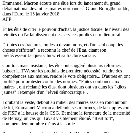
Emmanuel Macron écoute une élue lors du lancement du grand
débat national devant les maires normands à Grand Bourgtheroulde,
dans l'Eure, le 15 janvier 2018
AFP
Et les élus de citer le pouvoir d'achat, la justice fiscale, le niveau des
retraites ou l'affaiblissement des services publics en milieu rural.
"Toutes ces fractures, on les a devant nous, et d'un seul coup, les
choses s'effritent", a reconnu le chef de l'Etat, citant son
prédécesseur Jacques Chirac et sa fracture sociale.
Courtois mais insistants, les élus ont suggéré plusieurs réformes:
baisser la TVA sur les produits de première nécessité, rendre des
compétences aux maires, rendre le vote obligatoire... D'autres en ont
profité pour protester contre des normes. "Faites confiance aux
maires", ont réclamé les élus, dont plusieurs ont vu dans les "gilets
jaunes" l'exemple d'un "réveil démocratique".
Tombant la veste, debout au milieu des maires assis en rond autour
de lui, Emmanuel Macron a défendu ses réformes, de la suppression
de l'ISF à la hausse de la CSG. Et même la fermeture de la maternité
de Bernay, un cas qu'il avait visiblement étudié. "Il est fort",
commentaient nombre d'élus à la sortie.