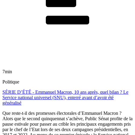
7min
Politique
SÉRIE D’ÉTÉ - Emmanuel Macron, 10 ans après, quel bilan ? Le
Service national universel (SNU), enterré avant d’avoir été
généralisé
Que reste-t-il des promesses électorales d’Emmanuel Macron ?
Alors que le second quinquennat s’achève, Public Sénat profite de la
pause estivale pour passer au crible les principaux engagements pris
par le chef de l’Etat lors de ses deux campagnes présidentielles, en
2017 et 2022. Au menu de ce premier épisode : le Service national