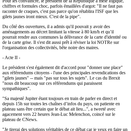
Pour les convaincre, le président de la République a mêlé logique,
chiffres et formules choc, parfois émaillées d'argot: "Il ne faut pas
raconter de craques, c'est pas parce qu'on rétablira l'ISF que les
gilets jaunes iront mieux. C'est de la pipe".
Du côté des ouvertures, il a admis qu'il pouvait y avoir des
aménagements au décret limitant la vitesse à 80 km/h et qu’il
pourrait rendre aux communes la délivrance de la carte d'identité ou
de la carte grise. Il s'est dit aussi prêt à réviser la loi NOTRe sur
l'organisation des collectivités, bête noire des maires.
- Acte II -
Le président s'est également dit d'accord pour "donner une place"
aux référendums citoyens - l'une des principales revendications des
"gilets jaunes" -- mais "pas sur tous les sujets". Le cas du Brexit
"nous dit beaucoup sur ces référendums qui paraissent
sympathiques".
"Sa majesté Jupiter étant toujours en train de parler en direct et
depuis 15h sur toutes les chaînes d’infos du pays, on patiente en
plateau sans être certain que le débat ait lieu...", a tweeté avec
agacement vers 22 heures Jean-Luc Melenchon, coincé sur le
plateau de CNews.
"Je tirerai des solutions véritables de ce débat car je veux en faire un