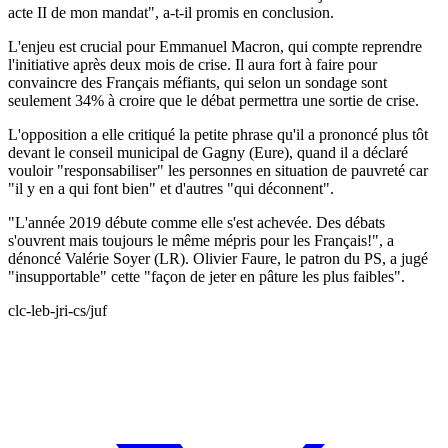
acte II de mon mandat", a-t-il promis en conclusion.
L'enjeu est crucial pour Emmanuel Macron, qui compte reprendre
l'initiative après deux mois de crise. Il aura fort à faire pour
convaincre des Français méfiants, qui selon un sondage sont
seulement 34% à croire que le débat permettra une sortie de crise.
L'opposition a elle critiqué la petite phrase qu'il a prononcé plus tôt
devant le conseil municipal de Gagny (Eure), quand il a déclaré
vouloir "responsabiliser" les personnes en situation de pauvreté car
"il y en a qui font bien" et d'autres "qui déconnent".
"L'année 2019 débute comme elle s'est achevée. Des débats
s'ouvrent mais toujours le même mépris pour les Français!", a
dénoncé Valérie Soyer (LR). Olivier Faure, le patron du PS, a jugé
"insupportable" cette "façon de jeter en pâture les plus faibles".
clc-leb-jri-cs/juf