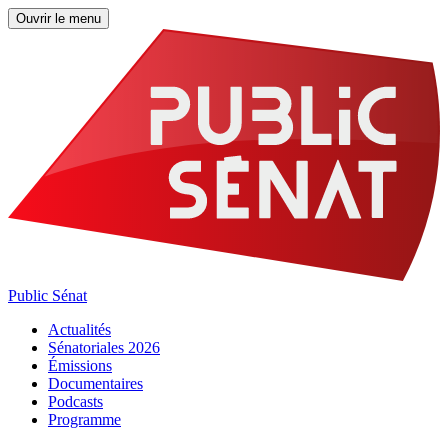
Ouvrir le menu
Public Sénat
Actualités
Sénatoriales 2026
Émissions
Documentaires
Podcasts
Programme