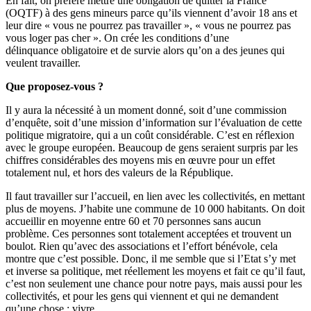
En fait, on préfère mettre une obligation de quitter la France
(OQTF) à des gens mineurs parce qu’ils viennent d’avoir 18 ans et
leur dire « vous ne pourrez pas travailler », « vous ne pourrez pas
vous loger pas cher ». On crée les conditions d’une
délinquance obligatoire et de survie alors qu’on a des jeunes qui
veulent travailler.
Que proposez-vous ?
Il y aura la nécessité à un moment donné, soit d’une commission
d’enquête, soit d’une mission d’information sur l’évaluation de cette
politique migratoire, qui a un coût considérable. C’est en réflexion
avec le groupe européen. Beaucoup de gens seraient surpris par les
chiffres considérables des moyens mis en œuvre pour un effet
totalement nul, et hors des valeurs de la République.
Il faut travailler sur l’accueil, en lien avec les collectivités, en mettant
plus de moyens. J’habite une commune de 10 000 habitants. On doit
accueillir en moyenne entre 60 et 70 personnes sans aucun
problème. Ces personnes sont totalement acceptées et trouvent un
boulot. Rien qu’avec des associations et l’effort bénévole, cela
montre que c’est possible. Donc, il me semble que si l’Etat s’y met
et inverse sa politique, met réellement les moyens et fait ce qu’il faut,
c’est non seulement une chance pour notre pays, mais aussi pour les
collectivités, et pour les gens qui viennent et qui ne demandent
qu’une chose : vivre.