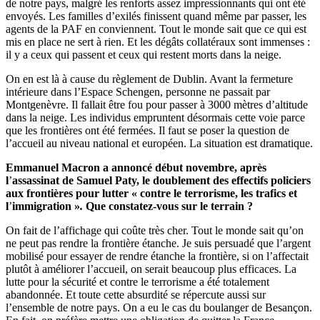
de notre pays, malgré les renforts assez impressionnants qui ont été
envoyés. Les familles d’exilés finissent quand même par passer, les
agents de la PAF en conviennent. Tout le monde sait que ce qui est
mis en place ne sert à rien. Et les dégâts collatéraux sont immenses :
il y a ceux qui passent et ceux qui restent morts dans la neige.
On en est là à cause
du règlement de Dublin
. Avant la fermeture
intérieure dans l’Espace Schengen, personne ne passait par
Montgenèvre. Il fallait être fou pour passer à 3000 mètres d’altitude
dans la neige. Les individus empruntent désormais cette voie parce
que les frontières ont été fermées. Il faut se poser la question de
l’accueil au niveau national et européen. La situation est dramatique.
Emmanuel Macron a annoncé début novembre, après
l
’
assassinat de Samuel Paty, le doublement des effectifs policiers
aux frontières pour lutter « contre le terrorisme, les trafics et
l
’
immigration »
.
Que constatez-vous sur le terrain ?
On fait de l’affichage qui coûte très cher. Tout le monde sait qu’on
ne peut pas rendre la frontière étanche. Je suis persuadé que l’argent
mobilisé pour essayer de rendre étanche la frontière, si on l’affectait
plutôt à améliorer l’accueil, on serait beaucoup plus efficaces. La
lutte pour la sécurité et contre le terrorisme a été totalement
abandonnée. Et toute cette absurdité se répercute aussi sur
l’ensemble de notre pays. On a eu le cas du boulanger de Besançon.