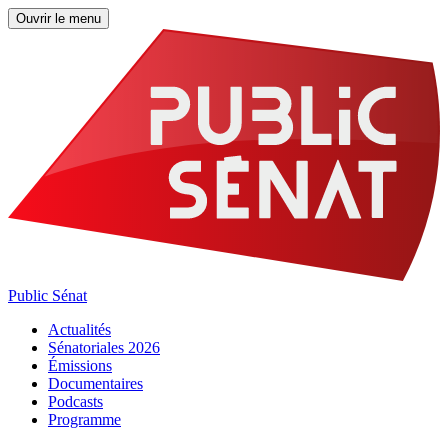
Ouvrir le menu
Public Sénat
Actualités
Sénatoriales 2026
Émissions
Documentaires
Podcasts
Programme