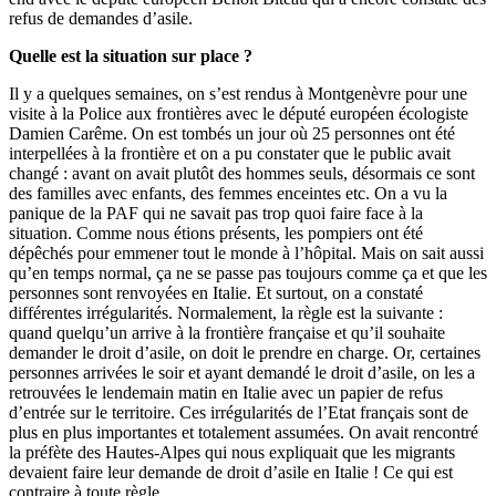
refus de demandes d’asile.
Quelle est la situation sur place ?
Il y a quelques semaines, on s’est rendus à Montgenèvre pour une
visite à la Police aux frontières avec le député européen écologiste
Damien Carême. On est tombés un jour où 25 personnes ont été
interpellées à la frontière et on a pu constater que le public avait
changé : avant on avait plutôt des hommes seuls, désormais ce sont
des familles avec enfants, des femmes enceintes etc. On a vu la
panique de la PAF qui ne savait pas trop quoi faire face à la
situation. Comme nous étions présents, les pompiers ont été
dépêchés pour emmener tout le monde à l’hôpital. Mais on sait aussi
qu’en temps normal, ça ne se passe pas toujours comme ça et que les
personnes sont renvoyées en Italie. Et surtout, on a constaté
différentes irrégularités. Normalement, la règle est la suivante :
quand quelqu’un arrive à la frontière française et qu’il souhaite
demander le droit d’asile, on doit le prendre en charge. Or, certaines
personnes arrivées le soir et ayant demandé le droit d’asile, on les a
retrouvées le lendemain matin en Italie avec un papier de refus
d’entrée sur le territoire. Ces irrégularités de l’Etat français sont de
plus en plus importantes et totalement assumées. On avait rencontré
la préfète des Hautes-Alpes qui nous expliquait que les migrants
devaient faire leur demande de droit d’asile en Italie ! Ce qui est
contraire à toute règle.