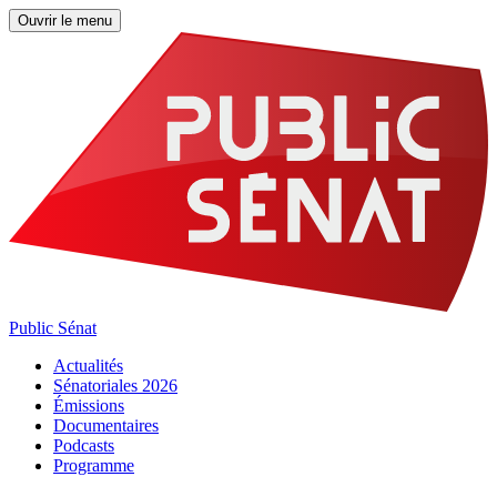
Ouvrir le menu
Public Sénat
Actualités
Sénatoriales 2026
Émissions
Documentaires
Podcasts
Programme