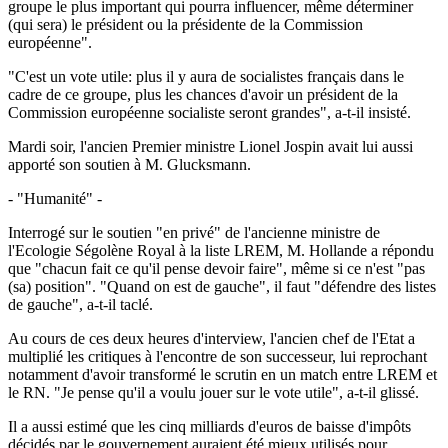
groupe le plus important qui pourra influencer, même déterminer
(qui sera) le président ou la présidente de la Commission
européenne".
"C'est un vote utile: plus il y aura de socialistes français dans le
cadre de ce groupe, plus les chances d'avoir un président de la
Commission européenne socialiste seront grandes", a-t-il insisté.
Mardi soir, l'ancien Premier ministre Lionel Jospin avait lui aussi
apporté son soutien à M. Glucksmann.
- "Humanité" -
Interrogé sur le soutien "en privé" de l'ancienne ministre de
l'Ecologie Ségolène Royal à la liste LREM, M. Hollande a répondu
que "chacun fait ce qu'il pense devoir faire", même si ce n'est "pas
(sa) position". "Quand on est de gauche", il faut "défendre des listes
de gauche", a-t-il taclé.
Au cours de ces deux heures d'interview, l'ancien chef de l'Etat a
multiplié les critiques à l'encontre de son successeur, lui reprochant
notamment d'avoir transformé le scrutin en un match entre LREM et
le RN. "Je pense qu'il a voulu jouer sur le vote utile", a-t-il glissé.
Il a aussi estimé que les cinq milliards d'euros de baisse d'impôts
décidés par le gouvernement auraient été mieux utilisés pour