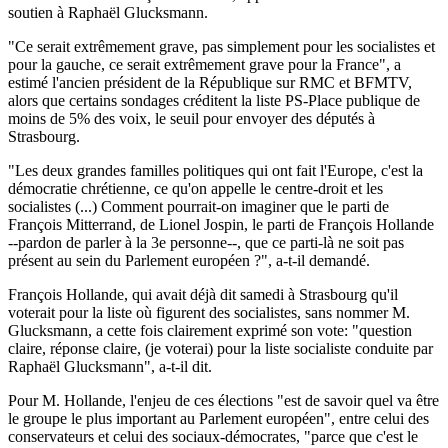
soutien à Raphaël Glucksmann.
"Ce serait extrêmement grave, pas simplement pour les socialistes et
pour la gauche, ce serait extrêmement grave pour la France", a
estimé l'ancien président de la République sur RMC et BFMTV,
alors que certains sondages créditent la liste PS-Place publique de
moins de 5% des voix, le seuil pour envoyer des députés à
Strasbourg.
"Les deux grandes familles politiques qui ont fait l'Europe, c'est la
démocratie chrétienne, ce qu'on appelle le centre-droit et les
socialistes (...) Comment pourrait-on imaginer que le parti de
François Mitterrand, de Lionel Jospin, le parti de François Hollande
--pardon de parler à la 3e personne--, que ce parti-là ne soit pas
présent au sein du Parlement européen ?", a-t-il demandé.
François Hollande, qui avait déjà dit samedi à Strasbourg qu'il
voterait pour la liste où figurent des socialistes, sans nommer M.
Glucksmann, a cette fois clairement exprimé son vote: "question
claire, réponse claire, (je voterai) pour la liste socialiste conduite par
Raphaël Glucksmann", a-t-il dit.
Pour M. Hollande, l'enjeu de ces élections "est de savoir quel va être
le groupe le plus important au Parlement européen", entre celui des
conservateurs et celui des sociaux-démocrates, "parce que c'est le