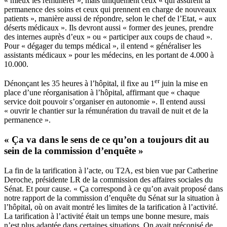
« mieux les rémunérer », mais uniquement ceux « qui assurent la
permanence des soins et ceux qui prennent en charge de nouveaux
patients », manière aussi de répondre, selon le chef de l’Etat, « aux
déserts médicaux ». Ils devront aussi « former des jeunes, prendre
des internes auprès d’eux » ou « participer aux coups de chaud ».
Pour « dégager du temps médical », il entend « généraliser les
assistants médicaux » pour les médecins, en les portant de 4.000 à
10.000.
er
Dénonçant les 35 heures à l’hôpital, il fixe au 1
juin la mise en
place d’une réorganisation à l’hôpital, affirmant que « chaque
service doit pouvoir s’organiser en autonomie ». Il entend aussi
« ouvrir le chantier sur la rémunération du travail de nuit et de la
permanence ».
« Ça va dans le sens de ce qu’on a toujours dit au
sein de la commission d’enquête »
La fin de la tarification à l’acte, ou T2A, est bien vue par Catherine
Deroche, présidente LR de la commission des affaires sociales du
Sénat. Et pour cause. « Ça correspond à ce qu’on avait proposé dans
notre rapport de la commission d’enquête du Sénat sur la situation à
l’hôpital
, où on avait montré les limites de la tarification à l’activité.
La tarification à l’activité était un temps une bonne mesure, mais
n’est plus adaptée dans certaines situations. On avait préconisé de