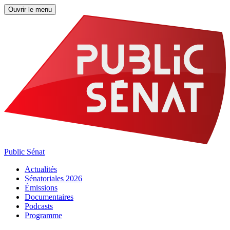
Ouvrir le menu
Public Sénat
Actualités
Sénatoriales 2026
Émissions
Documentaires
Podcasts
Programme