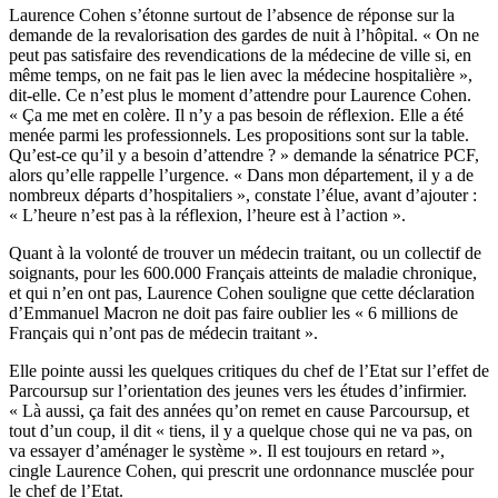
Laurence Cohen s’étonne surtout de l’absence de réponse sur la
demande de la revalorisation des gardes de nuit à l’hôpital. « On ne
peut pas satisfaire des revendications de la médecine de ville si, en
même temps, on ne fait pas le lien avec la médecine hospitalière »,
dit-elle. Ce n’est plus le moment d’attendre pour Laurence Cohen.
« Ça me met en colère. Il n’y a pas besoin de réflexion. Elle a été
menée parmi les professionnels. Les propositions sont sur la table.
Qu’est-ce qu’il y a besoin d’attendre ? » demande la sénatrice PCF,
alors qu’elle rappelle l’urgence. « Dans mon département, il y a de
nombreux départs d’hospitaliers », constate l’élue, avant d’ajouter :
« L’heure n’est pas à la réflexion, l’heure est à l’action ».
Quant à la volonté de trouver un médecin traitant, ou un collectif de
soignants, pour les 600.000 Français atteints de maladie chronique,
et qui n’en ont pas, Laurence Cohen souligne que cette déclaration
d’Emmanuel Macron ne doit pas faire oublier les « 6 millions de
Français qui n’ont pas de médecin traitant ».
Elle pointe aussi les quelques critiques du chef de l’Etat sur l’effet de
Parcoursup sur l’orientation des jeunes vers les études d’infirmier.
« Là aussi, ça fait des années qu’on remet en cause
Parcoursup
, et
tout d’un coup, il dit « tiens, il y a quelque chose qui ne va pas, on
va essayer d’aménager le système ». Il est toujours en retard »,
cingle Laurence Cohen, qui prescrit une ordonnance musclée pour
le chef de l’Etat.