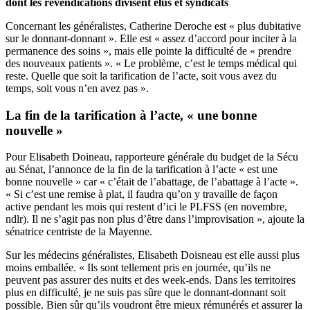
dont les revendications divisent élus et syndicats
Concernant
les généralistes
, Catherine Deroche est « plus dubitative
sur le donnant-donnant ». Elle est « assez d’accord pour inciter à la
permanence des soins », mais elle pointe la difficulté de « prendre
des nouveaux patients ». « Le problème, c’est le temps médical qui
reste. Quelle que soit la tarification de l’acte, soit vous avez du
temps, soit vous n’en avez pas ».
La fin de la tarification à l’acte, « une bonne
nouvelle »
Pour Elisabeth Doineau, rapporteure générale du budget de la Sécu
au Sénat, l’annonce de la fin de la tarification à l’acte « est une
bonne nouvelle » car « c’était de l’abattage, de l’abattage à l’acte ».
« Si c’est une remise à plat, il faudra qu’on y travaille de façon
active pendant les mois qui restent d’ici le PLFSS (en novembre,
ndlr). Il ne s’agit pas non plus d’être dans l’improvisation », ajoute la
sénatrice centriste de la Mayenne.
Sur les médecins généralistes, Elisabeth Doisneau est elle aussi plus
moins emballée. « Ils sont tellement pris en journée, qu’ils ne
peuvent pas assurer des nuits et des week-ends. Dans les territoires
plus en difficulté, je ne suis pas sûre que le donnant-donnant soit
possible. Bien sûr qu’ils voudront être mieux rémunérés et assurer la