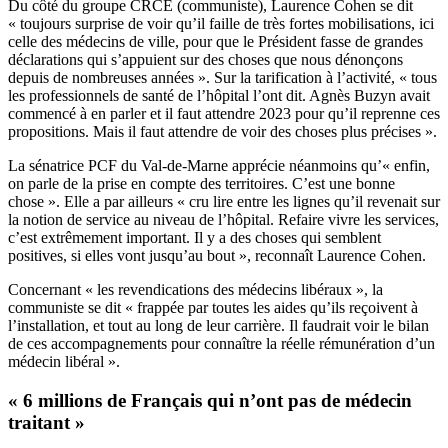
Du côté du groupe CRCE (communiste), Laurence Cohen se dit
« toujours surprise de voir qu’il faille de très fortes mobilisations, ici
celle des médecins de ville, pour que le Président fasse de grandes
déclarations qui s’appuient sur des choses que nous dénonçons
depuis de nombreuses années ». Sur la tarification à l’activité, « tous
les professionnels de santé de l’hôpital l’ont dit. Agnès Buzyn avait
commencé à en parler et il faut attendre 2023 pour qu’il reprenne ces
propositions. Mais il faut attendre de voir des choses plus précises ».
La sénatrice PCF du Val-de-Marne apprécie néanmoins qu’« enfin,
on parle de la prise en compte des territoires. C’est une bonne
chose ». Elle a par ailleurs « cru lire entre les lignes qu’il revenait sur
la notion de service au niveau de l’hôpital. Refaire vivre les services,
c’est extrêmement important. Il y a des choses qui semblent
positives, si elles vont jusqu’au bout », reconnaît Laurence Cohen.
Concernant « les revendications des médecins libéraux », la
communiste se dit « frappée par toutes les aides qu’ils reçoivent à
l’installation, et tout au long de leur carrière. Il faudrait voir le bilan
de ces accompagnements pour connaître la réelle rémunération d’un
médecin libéral ».
« 6 millions de Français qui n’ont pas de médecin
traitant »