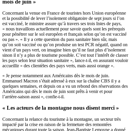
mois de juin »
Concernant la venue en France de touristes hors Union européenne
et la possibilité de lever l’isolement obligatoire de sept jours si l’on
est vacciné, le ministre assure qu’à travers ses trois listes de pays,
« nous travaillons actuellement pour savoir quels sont les prérequis
pour pénétrer sur le sol européen et français selon qu’on est vacciné
ou pas ». « Il y a cette question du pass sanitaire bien sûr, mais
qu’on soit vacciné ou qu’on produise un test PCR négatif, quand on
vient d’un pays vert, on imagine bien qu’il ne faut plus d’isolement
sinon il n’y a plus de tourisme possible. C’est tout l’intérêt de classer
les pays selon leur situation sanitaire », lance-t-il, en assurant vouloir
accueillir « des clientèles des pays verts, mais aussi orange ».
« Je pense notamment aux Américains dès le mois de juin.
Emmanuel Macron s’était adressé à eux sur la chaîne CBS il y a
quelques semaines, et depuis on a vu un rebond des réservations des
Américains qui dès le mois de juin sont prêts à venir et pour
l’arrière-saison aussi », confie-t-il.
« Les acteurs de la montagne nous disent merci »
Concernant la relance du tourisme à la montagne, un secteur très
impacté par la crise en raison de la fermeture des remontées
mécaniques durant toute la saison, Jean-Baptiste Lemoyne a donné