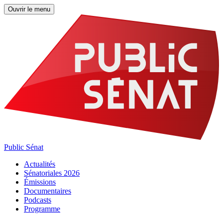
Ouvrir le menu
Public Sénat
Actualités
Sénatoriales 2026
Émissions
Documentaires
Podcasts
Programme