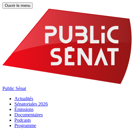
Ouvrir le menu
Public Sénat
Actualités
Sénatoriales 2026
Émissions
Documentaires
Podcasts
Programme