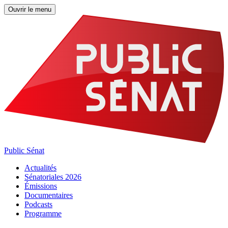
Ouvrir le menu
Public Sénat
Actualités
Sénatoriales 2026
Émissions
Documentaires
Podcasts
Programme