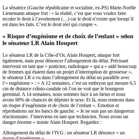
La sénatrice (Gauche républicaine et socialiste, ex-PS) Marie-Noëlle
Lienemann attaque fort : « la réalité, c’est que vous voulez faire
reculer le droit à l’avortement (…) car le droit n’existe que lorsqu’il
est dans les faits. C’est le droit réel qui compte ».
« Risque d’eugénisme et de choix de l’enfant » selon
le sénateur LR Alain Houpert
Le sénateur LR de la Côte-d’Or, Alain Houpert,
attaque fort
également, mais pour dénoncer l’allongement du délai. Précisant
intervenir en tant que « praticien, radiologue » qui a « aidé beaucoup
de femmes qui étaient dans un projet d’interruption de grossesse »,
le sénateur LR a vu dans l’allongement du délai un parallèle avec
l’« eugénisme » : « A 12 semaines, c’est un embryon qui mesure 6,5
cm de distance crânio-caudale où l’on ne voit que le bourgeon
germinal. A 14 semaines, nous sommes face à un fœtus et nous
avons 90% de chances de dépister le sexe. Et là, nous rentrons dans
un risque d’eugénisme et de choix de l’enfant ». Emotion et
réprobations sur les bancs de gauche. « Je ne suis pas un dangereux
réactionnaire. J’interviens en tant que technicien. Nous avons un
danger énorme » insiste Alain Houpert. Regardez :
Allongement du délai de l’IVG : un sénateur LR dénonce « un
risque d’eugénisme »