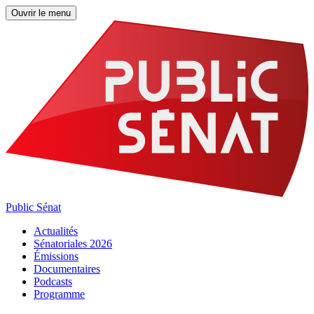
Ouvrir le menu
Public Sénat
Actualités
Sénatoriales 2026
Émissions
Documentaires
Podcasts
Programme