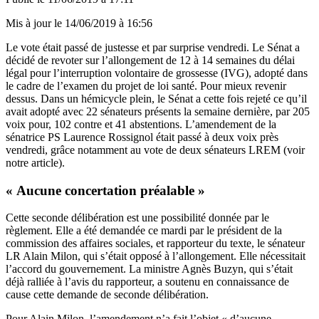
Mis à jour le
14/06/2019 à 16:56
Le vote était passé de justesse et par surprise vendredi. Le Sénat a
décidé de revoter sur l’allongement de 12 à 14 semaines du délai
légal pour l’interruption volontaire de grossesse (IVG), adopté dans
le cadre de l’examen du projet de loi santé. Pour mieux revenir
dessus. Dans un hémicycle plein, le Sénat a cette fois rejeté ce qu’il
avait adopté avec 22 sénateurs présents la semaine dernière, par 205
voix pour, 102 contre et 41 abstentions. L’amendement de la
sénatrice PS Laurence Rossignol était passé à deux voix près
vendredi, grâce notamment au vote de deux sénateurs LREM (
voir
notre article
).
« Aucune concertation préalable »
Cette seconde délibération est une possibilité donnée par le
règlement. Elle a été demandée ce mardi par le président de la
commission des affaires sociales, et rapporteur du texte, le sénateur
LR Alain Milon, qui s’était opposé à l’allongement. Elle nécessitait
l’accord du gouvernement. La ministre Agnès Buzyn, qui s’était
déjà ralliée à l’avis du rapporteur, a soutenu en connaissance de
cause cette demande de seconde délibération.
Pour Alain Milon, l’amendement n’a fait l’objet « d’aucune