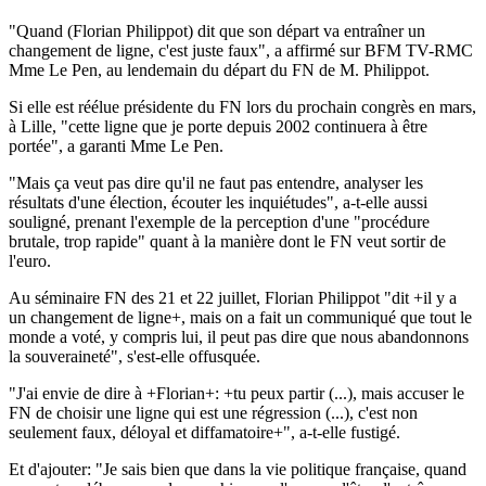
"Quand (Florian Philippot) dit que son départ va entraîner un
changement de ligne, c'est juste faux", a affirmé sur BFM TV-RMC
Mme Le Pen, au lendemain du départ du FN de M. Philippot.
Si elle est réélue présidente du FN lors du prochain congrès en mars,
à Lille, "cette ligne que je porte depuis 2002 continuera à être
portée", a garanti Mme Le Pen.
"Mais ça veut pas dire qu'il ne faut pas entendre, analyser les
résultats d'une élection, écouter les inquiétudes", a-t-elle aussi
souligné, prenant l'exemple de la perception d'une "procédure
brutale, trop rapide" quant à la manière dont le FN veut sortir de
l'euro.
Au séminaire FN des 21 et 22 juillet, Florian Philippot "dit +il y a
un changement de ligne+, mais on a fait un communiqué que tout le
monde a voté, y compris lui, il peut pas dire que nous abandonnons
la souveraineté", s'est-elle offusquée.
"J'ai envie de dire à +Florian+: +tu peux partir (...), mais accuser le
FN de choisir une ligne qui est une régression (...), c'est non
seulement faux, déloyal et diffamatoire+", a-t-elle fustigé.
Et d'ajouter: "Je sais bien que dans la vie politique française, quand