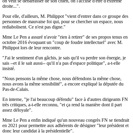
on veut se débarrasser de son chien, on l'accuse d'être d'extrême
droite...".
Pour elle, d'ailleurs, M. Philippot "vient d'entrer dans ce groupe des
personnes de mauvaise foi qui, pour se chercher un espace, nous
rediabolisent. Ce n'est pas digne."
Mme Le Pen a assuré n'avoir "rien à retirer" de ses propos tenus en
octobre 2016 évoquant un "coup de foudre intellectuel" avec M.
Philippot lors de leur rencontre.
"J'ai le sentiment d'un gâchis, je sais qu'il va perdre son énergie, je
sais --et il le sait aussi-- qu'il n'a pas d'espace politique", a-t-elle
insisté.
"Nous pensons la même chose, nous défendons la même chose,
nous avons la même sensibilité", a encore expliqué la députée du
Pas-de-Calais.
En interne, "je l'ai beaucoup défendu" face à d'autres dirigeants FN
très critiques, a-t-elle reconnu, "et ça rend la manière dont il part
assez déloyale".
Mme Le Pen a enfin indiqué qu'un nouveau congrès FN se tiendrait
en 2021 pour permettre aux adhérents de désigner "leur président et
donc leur candidat à la présidentielle".