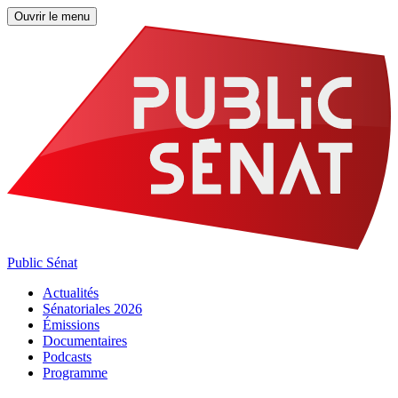
Ouvrir le menu
Public Sénat
Actualités
Sénatoriales 2026
Émissions
Documentaires
Podcasts
Programme