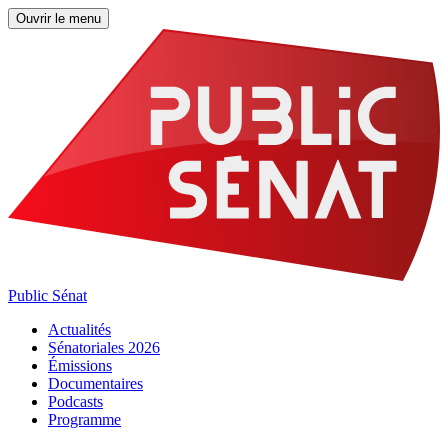
Ouvrir le menu
Public Sénat
Actualités
Sénatoriales 2026
Émissions
Documentaires
Podcasts
Programme