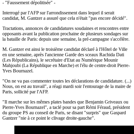
- "Faussement dépolitisée" -
Interrogé par l'AFP sur l'arrondissement dans lequel il serait
candidat, M. Gantzer a assuré que cela n'était "pas encore décidé".
Tractations, annonces de candidatures soudaines et rencontres entre
opposants avant la publication prochaine de plusieurs sondages sur
la bataille de Paris: depuis une semaine, la pré-campagne s'accélère.
M. Gantzer est ainsi le troisième candidat déclaré à l'Hôtel de Ville
en une semaine, après l'ancienne Garde des sceaux Rachida Dati
(Les Républicains), le secrétaire d'Etat au Numérique Mounir
Mahjoubi (La République en Marche) et l'élu de centre-droit Pierre-
Yves Bournazel.
"On ne va pas commenter toutes les déclarations de candidature. (...)
Nous, on est au travail", a réagi mardi soir l'entourage de la maire de
Paris, sollicité par l'AFP.
"Il marche sur les mêmes plates bandes que Benjamin Griveaux ou
Pierre-Yves Bournazel", a taclé pour sa part Rémi Féraud, président
du groupe PS au conseil de Paris, se disant "surpris" que Gaspard
Gantzer "nie à ce point le clivage droite-gauche".