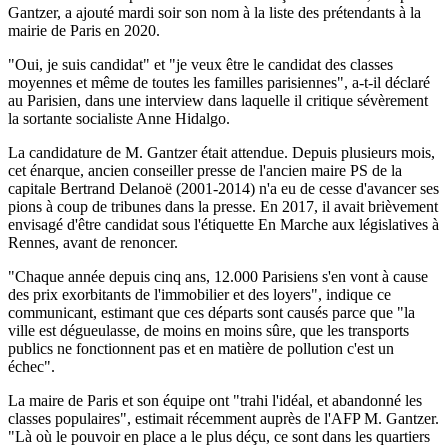
Gantzer, a ajouté mardi soir son nom à la liste des prétendants à la
mairie de Paris en 2020.
"Oui, je suis candidat" et "je veux être le candidat des classes
moyennes et même de toutes les familles parisiennes", a-t-il déclaré
au Parisien, dans une interview dans laquelle il critique sévèrement
la sortante socialiste Anne Hidalgo.
La candidature de M. Gantzer était attendue. Depuis plusieurs mois,
cet énarque, ancien conseiller presse de l'ancien maire PS de la
capitale Bertrand Delanoë (2001-2014) n'a eu de cesse d'avancer ses
pions à coup de tribunes dans la presse. En 2017, il avait brièvement
envisagé d'être candidat sous l'étiquette En Marche aux législatives à
Rennes, avant de renoncer.
"Chaque année depuis cinq ans, 12.000 Parisiens s'en vont à cause
des prix exorbitants de l'immobilier et des loyers", indique ce
communicant, estimant que ces départs sont causés parce que "la
ville est dégueulasse, de moins en moins sûre, que les transports
publics ne fonctionnent pas et en matière de pollution c'est un
échec".
La maire de Paris et son équipe ont "trahi l'idéal, et abandonné les
classes populaires", estimait récemment auprès de l'AFP M. Gantzer.
"Là où le pouvoir en place a le plus déçu, ce sont dans les quartiers