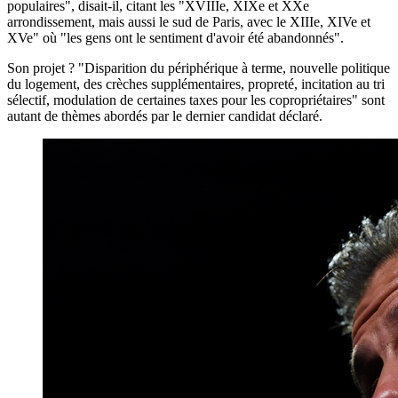
populaires", disait-il, citant les "XVIIIe, XIXe et XXe
arrondissement, mais aussi le sud de Paris, avec le XIIIe, XIVe et
XVe" où "les gens ont le sentiment d'avoir été abandonnés".
Son projet ? "Disparition du périphérique à terme, nouvelle politique
du logement, des crèches supplémentaires, propreté, incitation au tri
sélectif, modulation de certaines taxes pour les copropriétaires" sont
autant de thèmes abordés par le dernier candidat déclaré.