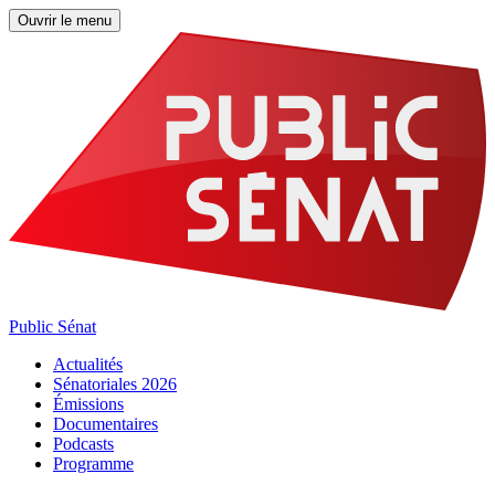
Ouvrir le menu
Public Sénat
Actualités
Sénatoriales 2026
Émissions
Documentaires
Podcasts
Programme