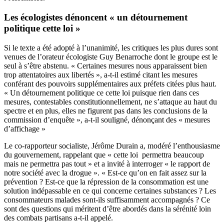
Les écologistes dénoncent « un détournement
politique cette loi »
Si le texte a été adopté à l’unanimité, les critiques les plus dures sont
venues de l’orateur écologiste Guy Benarroche dont le groupe est le
seul à s’être abstenu. « Certaines mesures nous apparaissent bien
trop attentatoires aux libertés », a-t-il estimé citant les mesures
conférant des pouvoirs supplémentaires aux préfets citées plus haut.
« Un détournement politique ce cette loi puisque rien dans ces
mesures, contestables constitutionnellement, ne s’attaque au haut du
spectre et en plus, elles ne figurent pas dans les conclusions de la
commission d’enquête », a-t-il souligné, dénonçant des « mesures
d’affichage »
Le co-rapporteur socialiste, Jérôme Durain a, modéré l’enthousiasme
du gouvernement, rappelant que « cette loi permettra beaucoup
mais ne permettra pas tout » et a invité à interroger « le rapport de
notre société avec la drogue ». « Est-ce qu’on en fait assez sur la
prévention ? Est-ce que la répression de la consommation est une
solution indépassable en ce qui concerne certaines substances ? Les
consommateurs malades sont-ils suffisamment accompagnés ? Ce
sont des questions qui méritent d’être abordés dans la sérénité loin
des combats partisans a-t-il appelé.