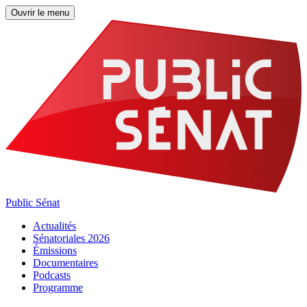
Ouvrir le menu
Public Sénat
Actualités
Sénatoriales 2026
Émissions
Documentaires
Podcasts
Programme