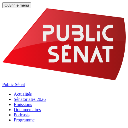
Ouvrir le menu
Public Sénat
Actualités
Sénatoriales 2026
Émissions
Documentaires
Podcasts
Programme