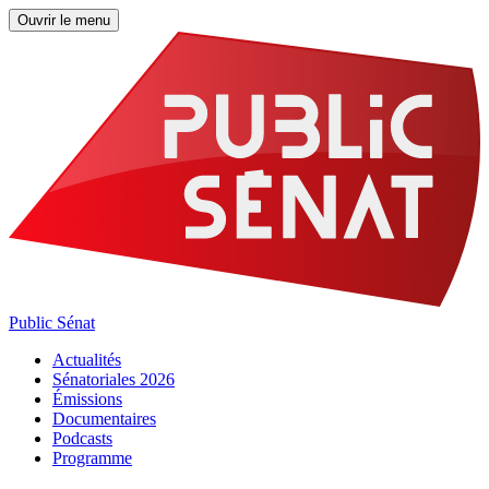
Ouvrir le menu
Public Sénat
Actualités
Sénatoriales 2026
Émissions
Documentaires
Podcasts
Programme