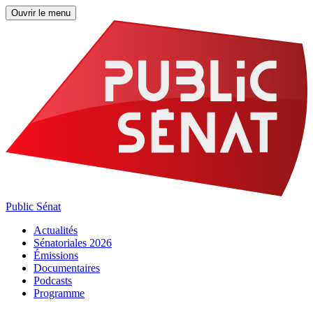
Ouvrir le menu
Public Sénat
Actualités
Sénatoriales 2026
Émissions
Documentaires
Podcasts
Programme